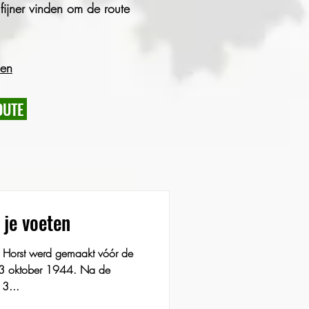
ijner vinden om de route
den
OUTE
 je voeten
n Horst werd gemaakt vóór de
3 oktober 1944. Na de
3...