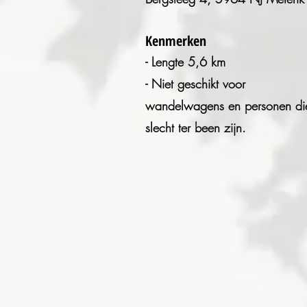
Kenmerken
- Lengte 5,6 km
- Niet geschikt v
oor
wandel
wagens en personen di
slecht ter been zijn.