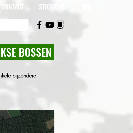
CONTACT
STICHTING
Inloggen
JKSE BOSSE
N
nkele bijzondere