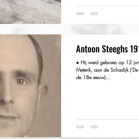
Antoon Steeghs 1
● Hij werd geboren op 12 juni 1913 en is opgegroeid in
Meterik, aan de Schadijk (‘De 
de 18e eeuw)...