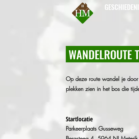
GESCHIEDEN
WANDELROUTE 
Op deze route wandel je door 
plekken zien in het bos die t
Startlocatie
Parkeerplaats Gusseweg
Bergsteeg 4, 5964 NJ Meterik