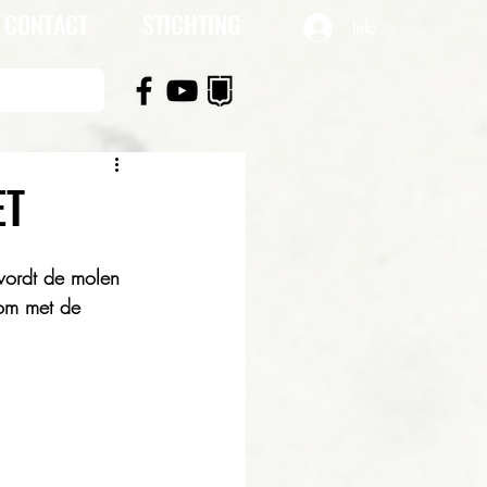
CONTACT
STICHTING
Inloggen
ET
wordt de molen 
 om met de 