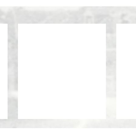
10 jarig bestaan Heemkunde
Tijd 