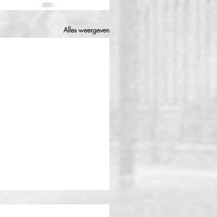
Alles weergeven
en zin om op te ruimen?