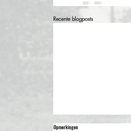
Recente blogposts
Lezing over de Indiëgangers 24
Opmerkingen