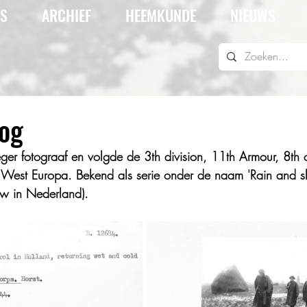
IS
ARCHIEF
HEEMKUNDE
NIEUWS
log
ger fotograaf en volgde de 3th division, 11th Armour, 8th c
West Europa. Bekend als serie onder de naam 'Rain and sle
w in Nederland).  