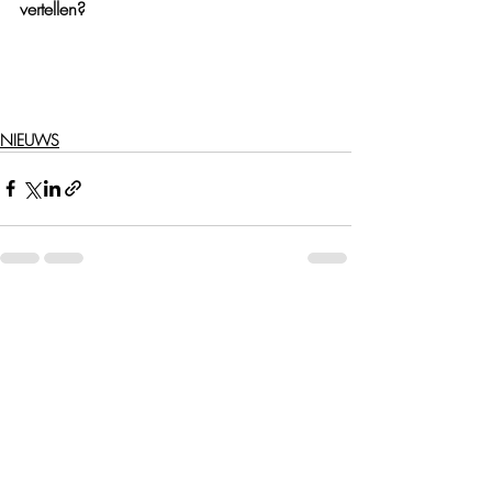
vertellen?
NIEUWS
Recente blogposts
Alles weergeven