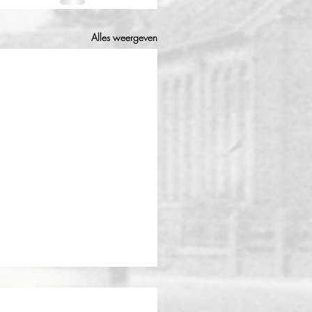
Alles weergeven
en zin om op te ruimen?