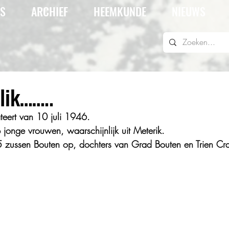
IS
ARCHIEF
HEEMKUNDE
NIEUWS
lik……..
teert van 10 juli 1946.
jonge vrouwen, waarschijnlijk uit Meterik.
 5 zussen Bouten op, dochters van Grad Bouten en Trien C