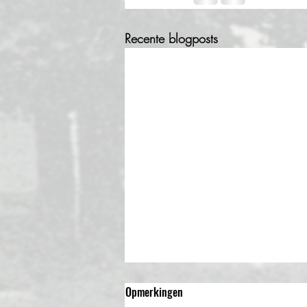
Recente blogposts
Lezing over de Indiëgangers 24
Opmerkingen
maart 2026