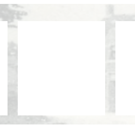
10 jarig bestaan Heemkunde
Tijd 
Meterik