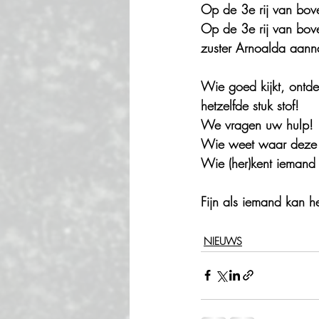
Op de 3e rij van boven
Op de 3e rij van boven
zuster Arnoalda aan
Wie goed kijkt, ontde
hetzelfde stuk stof!
We vragen uw hulp!
Wie weet waar deze f
Wie (her)kent iemand 
Fijn als iemand kan h
NIEUWS