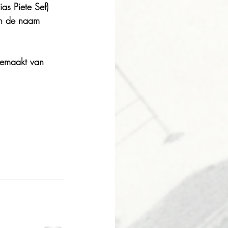
as Piete Sef)
 en de naam 
 gemaakt van 