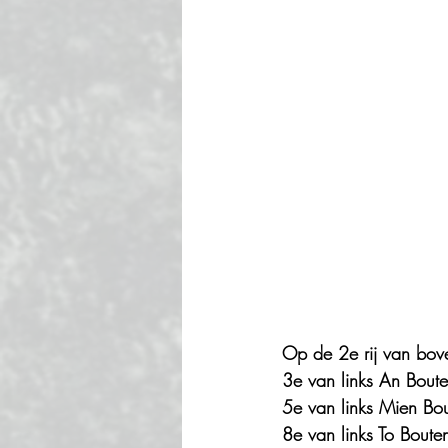
Op de 2e rij van bov
3e van links An Boute
5e van links Mien Bo
8e van links To Boute