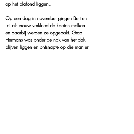
op het plafond liggen..
Op een dag in november gingen Bert en 
Lei als vrouw verkleed de koeien melken 
en daarbij werden ze opgepakt. Grad 
Hermans was onder de nok van het dak 
blijven liggen en ontsnapte op die manier 
aan de Duitsers. Bert en Lei werden op 
transport gesteld richting Duitsland. Lei 
wist te ontsnappen. Na een hele dag 
achter een schutting gestaan te hebben 
probeerde hij, samen met een mede 
gevluchte, naar huis terug te keren. Het 
werd hen duidelijk gemaakt dat dat niet 
lukte omdat ze niet de Maas over zouden 
kunnen komen. Daarop besloten ze zich 
te melden bij het ‘arbeidsambt’. Ze 
werden te werk gesteld bij een gewone 
Duitse boer en hadden het daar, naar 